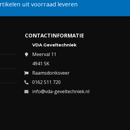
tikelen uit voorraad leveren
CONTACTINFORMATIE
VDA Geveltechniek
Meerval 11
4941 SK
Raamsdonksveer
0162 511 720
info@vda-geveltechniek.nl