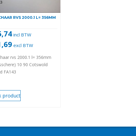
HAAR RVS 2000.1 L= 356MM
6,74
incl BTW
1,69
excl BTW
haar rvs 2000.1 l= 356mm
sschere) 10 90 Cotswold
nd FA143
k product