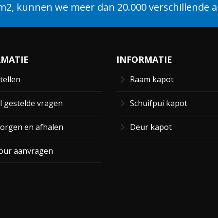
2, kunnen we meer dan 20.000 verschillende ar
RMATIE
INFORMATIE
tellen
Raam kapot
l gestelde vragen
Schuifpui kapot
orgen en afhalen
Deur kapot
our aanvragen