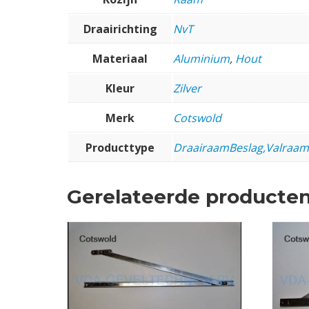
Draairichting
NvT
Materiaal
Aluminium
,
Hout
Kleur
Zilver
Merk
Cotswold
Producttype
DraairaamBeslag,Valraam
Gerelateerde producte