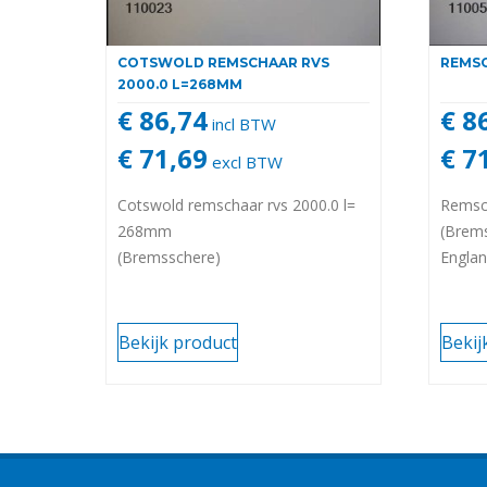
COTSWOLD REMSCHAAR RVS
REMSC
2000.0 L=268MM
€ 86,74
€ 8
incl BTW
€ 71,69
€ 7
excl BTW
Cotswold remschaar rvs 2000.0 l=
Remsc
268mm
(Brem
(Bremsschere)
Engla
Bekijk product
Bekij