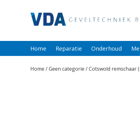
Home
Reparatie
Home
Reparatie
Onderhoud
Me
Onderhoud
Home
/
Geen categorie
/ Cotswold remschaar (B
Merken
Producten
Offerte
Actueel