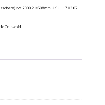
sschere) rvs 2000.2 l=508mm UK 11 17 02 07
rk:
Cotswold