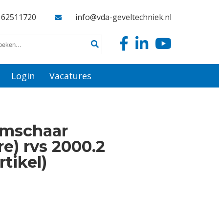
162511720
info@vda-geveltechniek.nl
Login
Vacatures
emschaar
e) rvs 2000.2
rtikel)