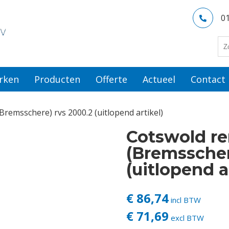
0
rken
Producten
Offerte
Actueel
Contact
remsschere) rvs 2000.2 (uitlopend artikel)
Cotswold r
(Bremsscher
(uitlopend a
€ 86,74
incl BTW
€ 71,69
excl BTW