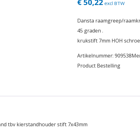
€ 50,22
excl BTW
Dansta raamgreep/raamkru
45 graden .
krukstift 7mm HOH schroe
Artikelnummer:
909538
Me
Product Bestelling
nd tbv kierstandhouder stift 7x43mm