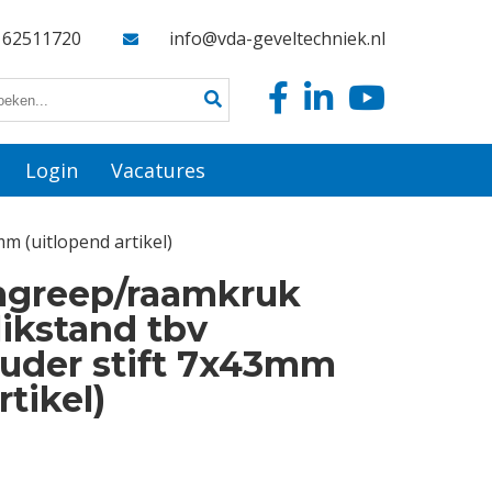
162511720
info@vda-geveltechniek.nl
Login
Vacatures
m (uitlopend artikel)
mgreep/raamkruk
likstand tbv
uder stift 7x43mm
rtikel)