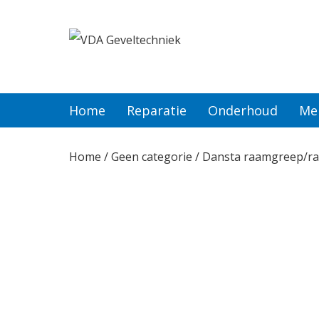
Home
Reparatie
Home
Reparatie
Onderhoud
Me
Onderhoud
Home
/
Geen categorie
/ Dansta raamgreep/raa
Merken
Producten
Offerte
Actueel