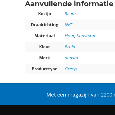
Aanvullende informatie
Kozijn
Raam
Draairichting
NvT
Materiaal
Hout
,
Kunststof
Kleur
Bruin
Merk
dansta
Producttype
Greep,
Met een magazijn van 2200 m