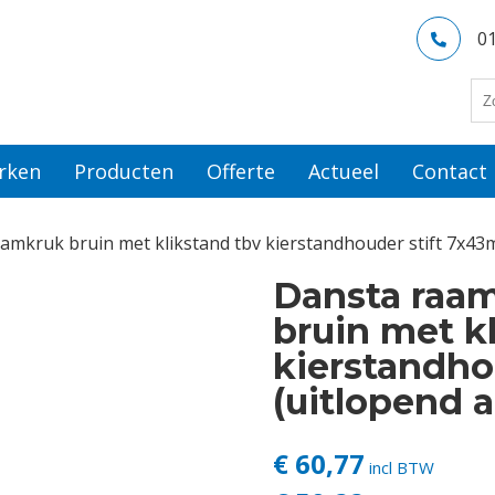
0
rken
Producten
Offerte
Actueel
Contact
mkruk bruin met klikstand tbv kierstandhouder stift 7x43m
Dansta raa
bruin met k
kierstandho
(uitlopend a
€ 60,77
incl BTW