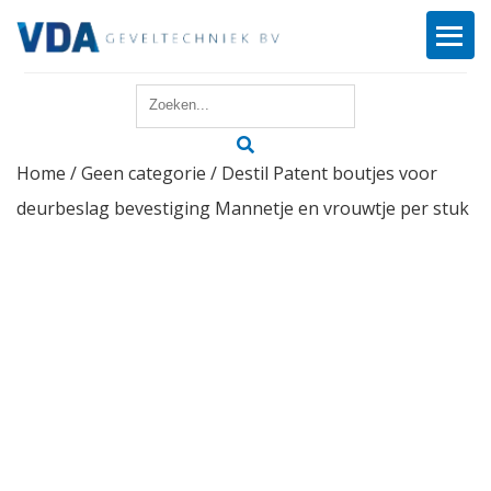
Home
Home
/
Geen categorie
/ Destil Patent boutjes voor
Reparatie
deurbeslag bevestiging Mannetje en vrouwtje per stuk
Onderhoud
Merken
Producten
Offerte
Actueel