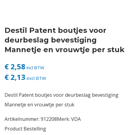
Contact
Destil Patent boutjes voor
Login
deurbeslag bevestiging
Vacatures
Mannetje en vrouwtje per stuk
€ 2,58
incl BTW
€ 2,13
excl BTW
Destil Patent boutjes voor deurbeslag bevestiging
Mannetje en vrouwtje per stuk
Artikelnummer:
912208
Merk:
VDA
Product Bestelling