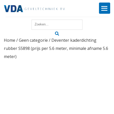
Home
Home
/
Geen categorie
/ Deventer kaderdichting
Reparatie
rubber S5898 (prijs per 5.6 meter, minimale afname 5.6
Onderhoud
meter)
Merken
Producten
Offerte
Actueel