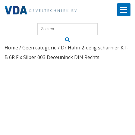
Home
Home
/
Geen categorie
/ Dr Hahn 2-delig scharnier KT-
Reparatie
B 6R Fix Silber 003 Deceuninck DIN Rechts
Onderhoud
Merken
Producten
Offerte
Actueel