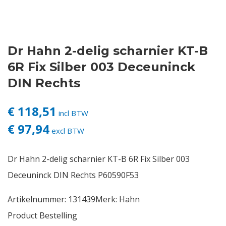
Contact
Dr Hahn 2-delig scharnier KT-B
Login
6R Fix Silber 003 Deceuninck
Vacatures
DIN Rechts
€ 118,51
incl BTW
€ 97,94
excl BTW
Dr Hahn 2-delig scharnier KT-B 6R Fix Silber 003
Deceuninck DIN Rechts P60590F53
Artikelnummer:
131439
Merk:
Hahn
Product Bestelling