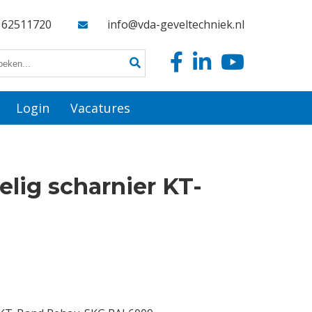
162511720
info@vda-geveltechniek.nl
Login
Vacatures
elig scharnier KT-