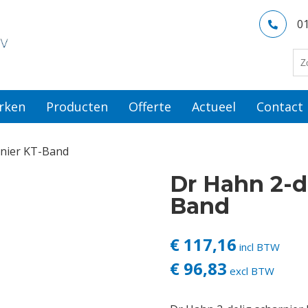
0
rken
Producten
Offerte
Actueel
Contact
rnier KT-Band
Dr Hahn 2-d
Band
€ 117,16
incl BTW
€ 96,83
excl BTW