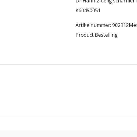
Dr Hahn 2-delig scharnie
K60490051
Artikelnummer:
902912
Me
Product Bestelling