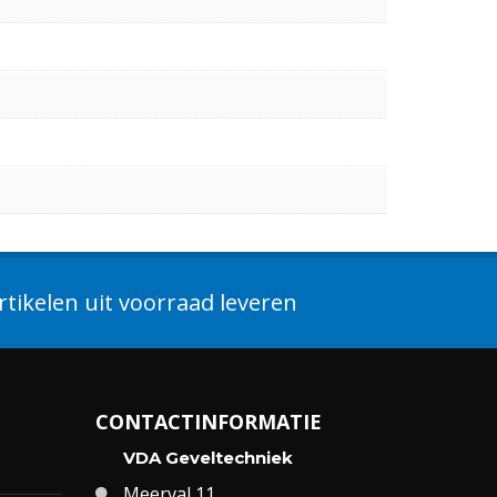
tikelen uit voorraad leveren
CONTACTINFORMATIE
VDA Geveltechniek
Meerval 11