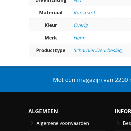
Materiaal
Kunststof
Kleur
Overig
Merk
Hahn
Producttype
Scharnier,Deurbeslag,
Met een magazijn van 2200 m
ALGEMEEN
INFO
Algemene voorwaarden
Bes