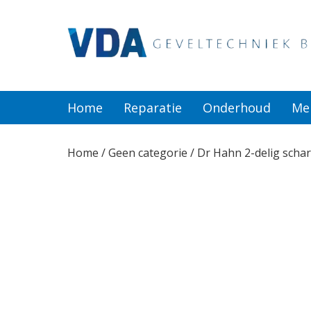
Home
Reparatie
Home
Reparatie
Onderhoud
Me
Onderhoud
Home
/
Geen categorie
/ Dr Hahn 2-delig scha
Merken
Producten
Offerte
Actueel