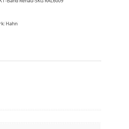
r KT-Band Rehau-SKG RAL6009
rk:
Hahn