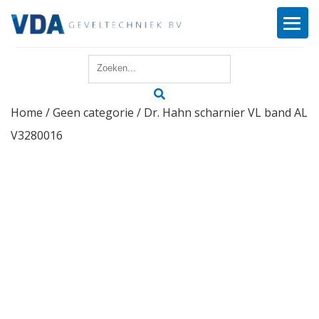
Home
Home
/
Geen categorie
/ Dr. Hahn scharnier VL band AL
Reparatie
V3280016
Onderhoud
Merken
Producten
Offerte
Actueel