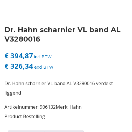
Contact
Dr. Hahn scharnier VL band AL
Login
V3280016
Vacatures
€ 394,87
incl BTW
€ 326,34
excl BTW
Dr. Hahn scharnier VL band AL V3280016 verdekt
liggend
Artikelnummer:
906132
Merk:
Hahn
Product Bestelling