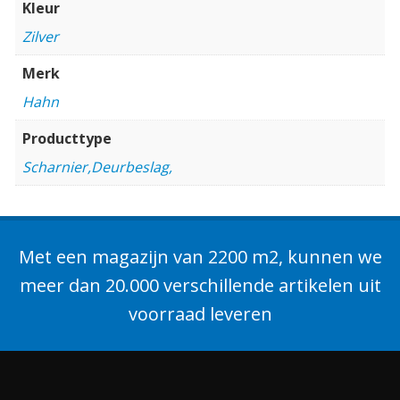
Kleur
Zilver
Merk
Hahn
Producttype
Scharnier,Deurbeslag,
Met een magazijn van 2200 m2, kunnen we
meer dan 20.000 verschillende artikelen uit
voorraad leveren