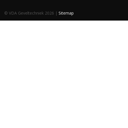
© VDA Geveltechniek 2026 |
Sitemap