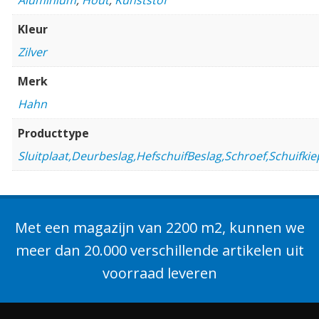
Kleur
Zilver
Merk
Hahn
Producttype
Sluitplaat,Deurbeslag,HefschuifBeslag,Schroef,Schuifki
Met een magazijn van 2200 m2, kunnen we
meer dan 20.000 verschillende artikelen uit
voorraad leveren