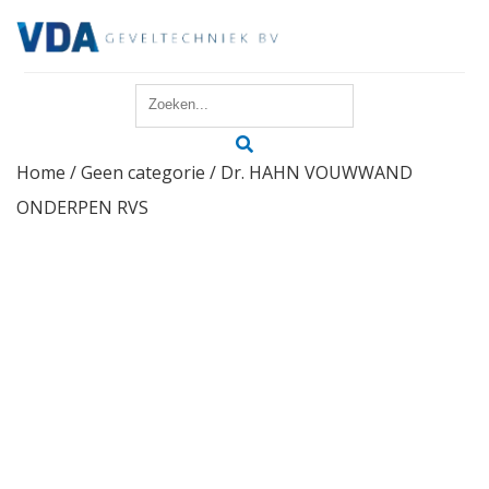
Home
Home
/
Geen categorie
/ Dr. HAHN VOUWWAND
Reparatie
ONDERPEN RVS
Onderhoud
Merken
Producten
Offerte
Actueel