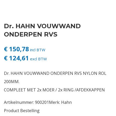
Contact
Dr. HAHN VOUWWAND
Login
ONDERPEN RVS
Vacatures
€ 150,78
incl BTW
€ 124,61
excl BTW
Dr. HAHN VOUWWAND ONDERPEN RVS NYLON ROL
200MM.
COMPLEET MET 2x MOER / 2x RING /AFDEKKAPPEN
Artikelnummer:
900201
Merk:
Hahn
Product Bestelling