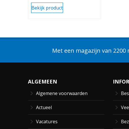
(universele stok) 8mm
Bekijk product
Met een magazijn van 2200 m
ALGEMEEN
INFO
Algemene voorwaarden
Bes
Actueel
Vee
Vacatures
Bez