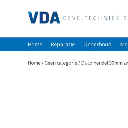
Home
Reparatie
Home
Reparatie
Onderhoud
Me
Onderhoud
Home
/
Geen categorie
/ Duco hendel 30mm z
Merken
Producten
Offerte
Actueel