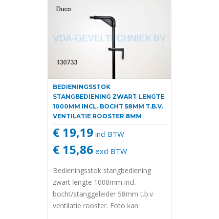
BEDIENINGSSTOK
STANGBEDIENING ZWART LENGTE
1000MM INCL. BOCHT 58MM T.B.V.
VENTILATIE ROOSTER 8MM
€ 19,19
incl BTW
€ 15,86
excl BTW
Bedieningsstok stangbediening
zwart lengte 1000mm incl.
bocht/stanggeleider 58mm t.b.v.
ventilatie rooster. Foto kan
afwijken van het origineel