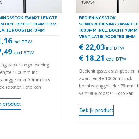
NINGSSTOK ZWART LENGTE
BEDIENINGSSTOK
M INCL. BOCHT 50MM T.B.V.
STANGBEDIENING ZWART L
LATIE ROOSTER 10MM
1000MM INCL. BOCHT 78MM T
VENTILATIE ROOSTER 8MM
1,16
incl BTW
€ 22,03
incl BTW
7,49
excl BTW
€ 18,21
excl BTW
ingsstok stangbediening
Bedieningsstok stangbedieni
lengte 1000mm incl.
zwart lengte 1000mm incl.
stanggeleider 50mm t.b.v.
bocht/stanggeleider 78mm t.b
atie rooster. Foto kan
ventilatie rooster. Foto kan
en van het origineel
afwijken van het origineel
rsele stok) 10mm
k product
(universele stok) 8mm (uitlop
Bekijk product
artikel)