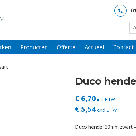
0
rken
Producten
Offerte
Actueel
Contact
wart
Duco hende
€ 6,70
incl BTW
€ 5,54
excl BTW
Duco hendel 30mm zwart vo