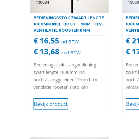
BEDIENINGSSTOK ZWART LENGTE
BEDIE
1000MM INCL. BOCHT 19MM T.B.V.
1000M
VENTILATIE ROOSTER 8MM
VENTI
€ 16,55
€ 2
incl BTW
€ 13,68
€ 1
excl BTW
Bedieningsstok stangbediening
Bedien
zwart lengte 1000mm incl.
zwart 
bocht/stanggeleider 19mm t.b.v.
bocht/
ventilatie rooster. Foto kan
ventil
afwijken van het origineel
afwijk
(universele stok) 8mm (uitlopend
(unive
Bekijk product
Bekij
artikel)