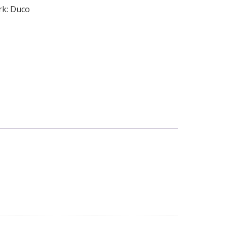
rk:
Duco