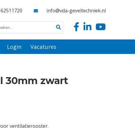
162511720
info@vda-geveltechniek.nl
Login
Vacatures
l 30mm zwart
or ventilatierooster.