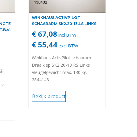
WINKHAUS ACTIVPILOT
ENGTE
SCHAARARM SK2.20-13.LS LINKS
.B.V.
€ 67,08
incl BTW
€ 55,44
excl BTW
Winkhaus ActivPilot schaararm
Draaikiep SK2 20-13 RS LInks
ng
Vleugelgewicht max. 130 kg.
2844143
.v.
Bekijk product
end