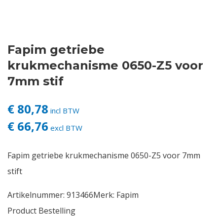
Contact
Fapim getriebe
Login
krukmechanisme 0650-Z5 voor
Vacatures
7mm stif
€ 80,78
incl BTW
€ 66,76
excl BTW
Fapim getriebe krukmechanisme 0650-Z5 voor 7mm
stift
Artikelnummer:
913466
Merk:
Fapim
Product Bestelling