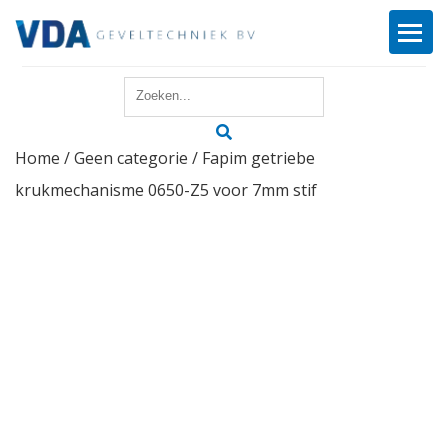
Home
Home
/
Geen categorie
/ Fapim getriebe
Reparatie
krukmechanisme 0650-Z5 voor 7mm stif
Onderhoud
Merken
Producten
Offerte
Actueel