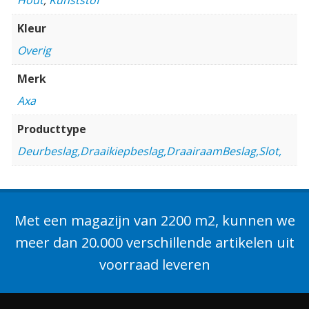
Kleur
Overig
Merk
Axa
Producttype
Deurbeslag,Draaikiepbeslag,DraairaamBeslag,Slot,
Met een magazijn van 2200 m2, kunnen we
meer dan 20.000 verschillende artikelen uit
voorraad leveren