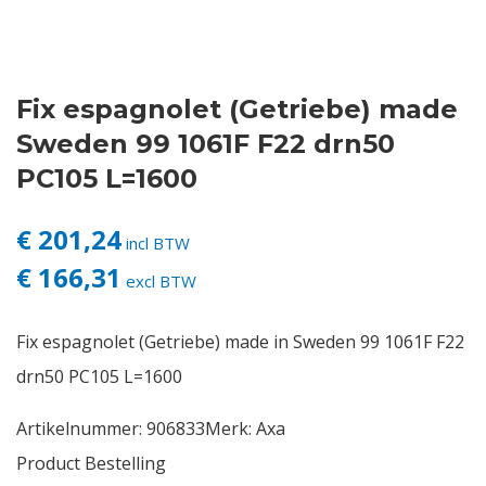
Contact
Fix espagnolet (Getriebe) made
Login
Sweden 99 1061F F22 drn50
Vacatures
PC105 L=1600
€ 201,24
incl BTW
€ 166,31
excl BTW
Fix espagnolet (Getriebe) made in Sweden 99 1061F F22
drn50 PC105 L=1600
Artikelnummer:
906833
Merk:
Axa
Product Bestelling