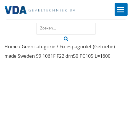
Home
Home
/
Geen categorie
/ Fix espagnolet (Getriebe)
Reparatie
made Sweden 99 1061F F22 drn50 PC105 L=1600
Onderhoud
Merken
Producten
Offerte
Actueel