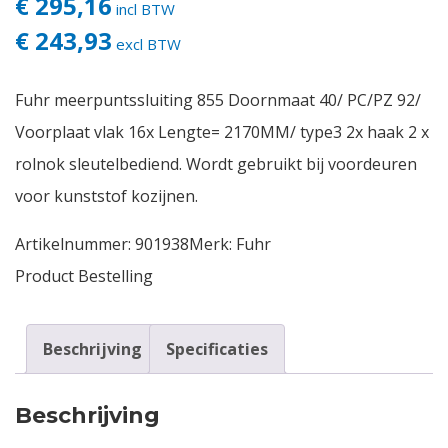
€ 295,16
incl BTW
€ 243,93
Contact
excl BTW
Login
Fuhr meerpuntssluiting 855 Doornmaat 40/ PC/PZ 92/
Voorplaat vlak 16x Lengte= 2170MM/ type3 2x haak 2 x
Vacatures
rolnok sleutelbediend. Wordt gebruikt bij voordeuren
voor kunststof kozijnen.
Artikelnummer:
901938
Merk:
Fuhr
Product Bestelling
Beschrijving
Specificaties
Beschrijving