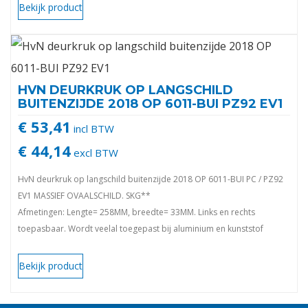
Bekijk product
HVN DEURKRUK OP LANGSCHILD
BUITENZIJDE 2018 OP 6011-BUI PZ92 EV1
€ 53,41
incl BTW
€ 44,14
excl BTW
HvN deurkruk op langschild buitenzijde 2018 OP 6011-BUI PC / PZ92
EV1 MASSIEF OVAALSCHILD. SKG**
Afmetingen: Lengte= 258MM, breedte= 33MM. Links en rechts
toepasbaar. Wordt veelal toegepast bij aluminium en kunststof
deuren. vda
Bekijk product