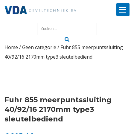
Home
Home
/
Geen categorie
/ Fuhr 855 meerpuntssluiting
Reparatie
40/92/16 2170mm type3 sleutelbediend
Onderhoud
Merken
Producten
Fuhr 855 meerpuntssluiting
40/92/16 2170mm type3
Offerte
sleutelbediend
Actueel