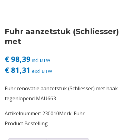
Contact
Fuhr aanzetstuk (Schliesser)
Login
met
Vacatures
€ 98,39
incl BTW
€ 81,31
excl BTW
Fuhr renovatie aanzetstuk (Schliesser) met haak
tegenlopend MAU663
Artikelnummer:
230010
Merk:
Fuhr
Product Bestelling