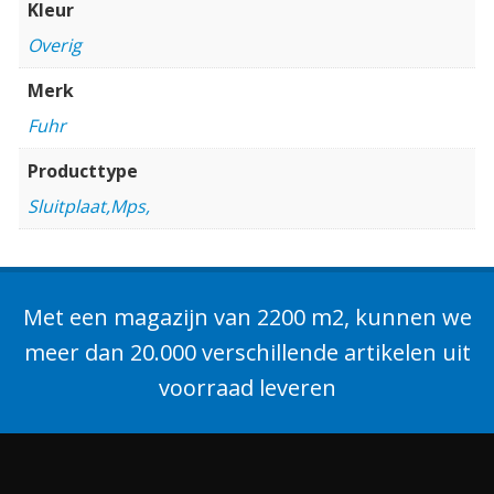
Kleur
Overig
Merk
Fuhr
Producttype
Sluitplaat,Mps,
Met een magazijn van 2200 m2, kunnen we
meer dan 20.000 verschillende artikelen uit
voorraad leveren