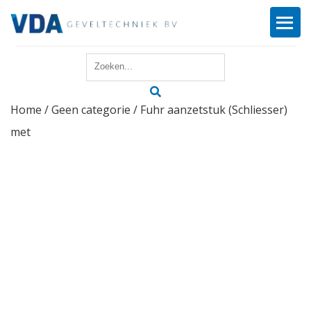
Home
Home
/
Geen categorie
/ Fuhr aanzetstuk (Schliesser)
Reparatie
met
Onderhoud
Merken
Producten
Offerte
Actueel