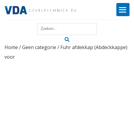
Home
Home
/
Geen categorie
/ Fuhr afdekkap (Abdeckkappe)
Reparatie
voor
Onderhoud
Merken
Producten
Offerte
Actueel