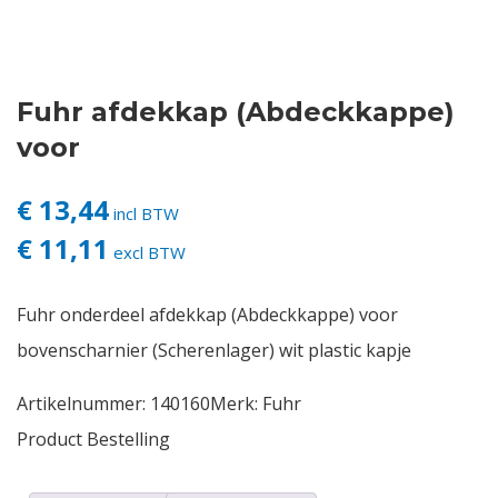
Contact
Fuhr afdekkap (Abdeckkappe)
Login
voor
Vacatures
€ 13,44
incl BTW
€ 11,11
excl BTW
Fuhr onderdeel afdekkap (Abdeckkappe) voor
bovenscharnier (Scherenlager) wit plastic kapje
Artikelnummer:
140160
Merk:
Fuhr
Product Bestelling