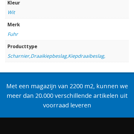
Kleur
Wit
Merk
Fuhr
Producttype
Scharnier,Draaikiepbeslag,Kiepdraaibeslag,
Met een magazijn van 2200 m2, kunnen we
meer dan 20.000 verschillende artikelen uit
voorraad leveren