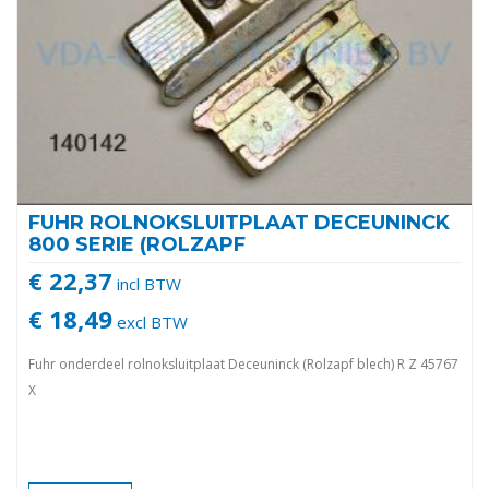
FUHR ROLNOKSLUITPLAAT DECEUNINCK
800 SERIE (ROLZAPF
€ 22,37
incl BTW
€ 18,49
excl BTW
Fuhr onderdeel rolnoksluitplaat Deceuninck (Rolzapf blech) R Z 45767
X