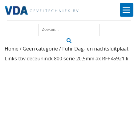
Home
Home
/
Geen categorie
/ Fuhr Dag- en nachtsluitplaat
Reparatie
Links tbv deceuninck 800 serie 20,5mm ax RFP45921 li
Onderhoud
Merken
Producten
Offerte
Actueel