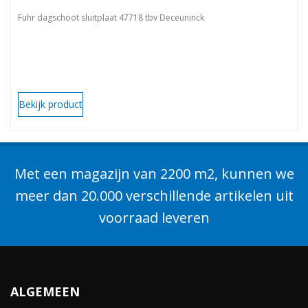
Fuhr dagschoot sluitplaat 47718 tbv Deceuninck
Bekijk product
Met een magazijn van 2200 m2, kunnen we
meer dan 20.000 verschillende artikelen uit
voorraad leveren
ALGEMEEN