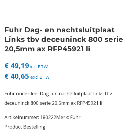
Contact
Fuhr Dag- en nachtsluitplaat
Login
Links tbv deceuninck 800 serie
Vacatures
20,5mm ax RFP45921 li
€ 49,19
incl BTW
€ 40,65
excl BTW
Fuhr onderdeel Dag- en nachtsluitplaat links tbv
deceuninck 800 serie 20,5mm ax RFP45921 li
Artikelnummer:
180222
Merk:
Fuhr
Product Bestelling