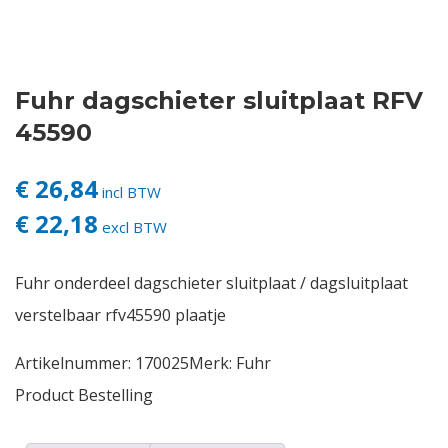
Contact
Fuhr dagschieter sluitplaat RFV
Login
45590
Vacatures
€ 26,84
incl BTW
€ 22,18
excl BTW
Fuhr onderdeel dagschieter sluitplaat / dagsluitplaat
verstelbaar rfv45590 plaatje
Artikelnummer:
170025
Merk:
Fuhr
Product Bestelling