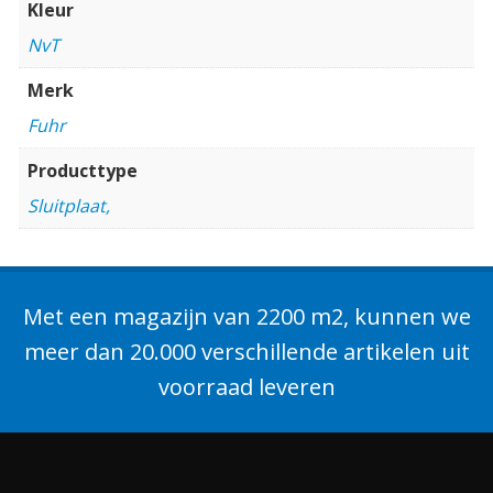
Kleur
NvT
Merk
Fuhr
Producttype
Sluitplaat,
Met een magazijn van 2200 m2, kunnen we
meer dan 20.000 verschillende artikelen uit
voorraad leveren