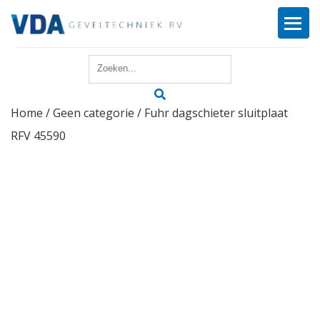
Home
Home
/
Geen categorie
/ Fuhr dagschieter sluitplaat
Reparatie
RFV 45590
Onderhoud
Merken
Producten
Offerte
Actueel