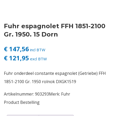
Contact
Fuhr espagnolet FFH 1851-2100
Login
Gr. 1950. 15 Dorn
Vacatures
€ 147,56
incl BTW
€ 121,95
excl BTW
Fuhr onderdeel constante espagnolet (Getriebe) FFH
1851-2100 Gr. 1950 rolnok DXGK1519
Artikelnummer:
903293
Merk:
Fuhr
Product Bestelling