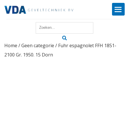
Home
Home
/
Geen categorie
/ Fuhr espagnolet FFH 1851-
Reparatie
2100 Gr. 1950. 15 Dorn
Onderhoud
Merken
Producten
Offerte
Actueel