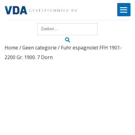
Home
Home
/
Geen categorie
/ Fuhr espagnolet FFH 1901-
Reparatie
2200 Gr. 1900. 7 Dorn
Onderhoud
Merken
Producten
Offerte
Actueel