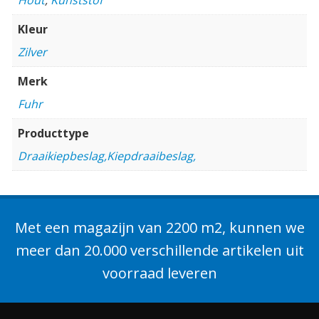
Kleur
Zilver
Merk
Fuhr
Producttype
Draaikiepbeslag,Kiepdraaibeslag,
Met een magazijn van 2200 m2, kunnen we
meer dan 20.000 verschillende artikelen uit
voorraad leveren