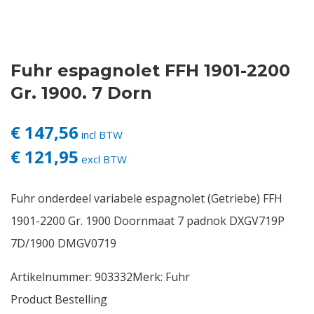
Contact
Fuhr espagnolet FFH 1901-2200
Login
Gr. 1900. 7 Dorn
Vacatures
€ 147,56
incl BTW
€ 121,95
excl BTW
Fuhr onderdeel variabele espagnolet (Getriebe) FFH
1901-2200 Gr. 1900 Doornmaat 7 padnok DXGV719P
7D/1900 DMGV0719
Artikelnummer:
903332
Merk:
Fuhr
Product Bestelling