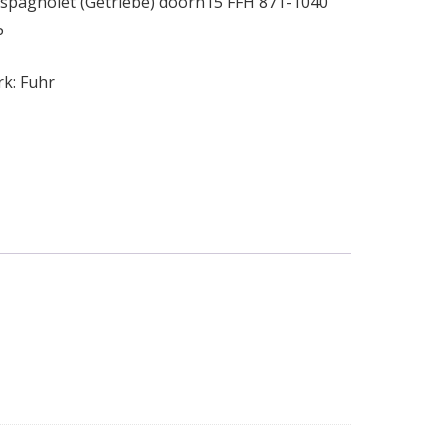
espagnolet (Getriebe) doorn15 FFH 871-1040
P
rk:
Fuhr