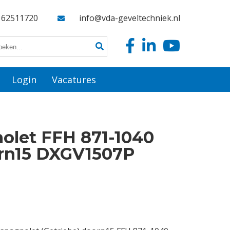
162511720
info@vda-geveltechniek.nl
Login
Vacatures
olet FFH 871-1040
orn15 DXGV1507P