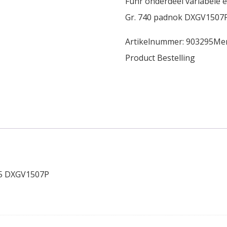
Fuhr onderdeel variabele 
Gr. 740 padnok DXGV1507
Artikelnummer:
903295
Me
Product Bestelling
15 DXGV1507P