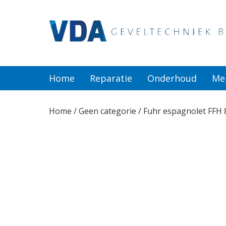
Home
Reparatie
Home
Reparatie
Onderhoud
Me
Onderhoud
Home
/
Geen categorie
/ Fuhr espagnolet FFH
Merken
Producten
Offerte
Actueel