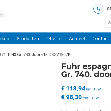
0
rken
Producten
Offerte
Actueel
Contact
 871-1040 Gr. 740. doorn15 DXGV1507P
Fuhr espagn
Gr. 740. do
€ 118,94
incl BTW
€ 98,30
excl BTW