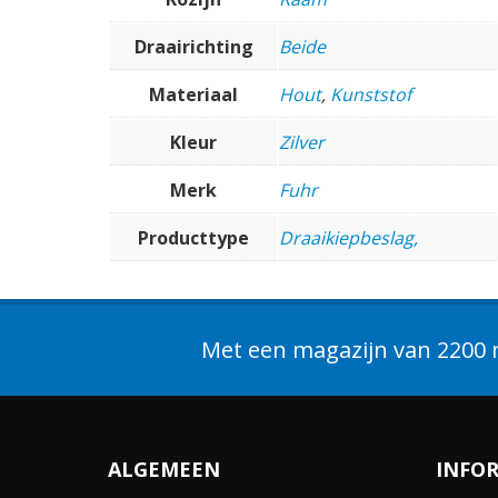
Draairichting
Beide
Materiaal
Hout
,
Kunststof
Kleur
Zilver
Merk
Fuhr
Producttype
Draaikiepbeslag,
Met een magazijn van 2200 m
ALGEMEEN
INFO