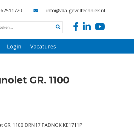
162511720
info@vda-geveltechniek.nl
Login
Vacatures
olet GR. 1100
et GR. 1100 DRN17 PADNOK KE1711P