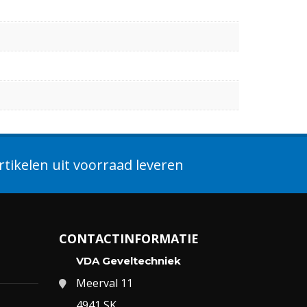
tikelen uit voorraad leveren
CONTACTINFORMATIE
VDA Geveltechniek
Meerval 11
4941 SK