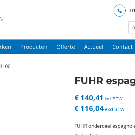
0
rken
Producten
Offerte
Actueel
Contact
 1100
FUHR espagn
€ 140,41
incl BTW
€ 116,04
excl BTW
FUHR onderdeel espagnol