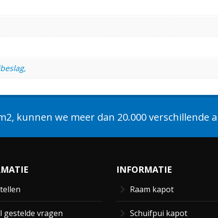
beslag,
2, kunnen we meer dan 20.000 verschillende ar
RMATIE
INFORMATIE
tellen
Raam kapot
l gestelde vragen
Schuifpui kapot