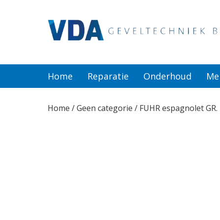
Home
Reparatie
Home
Reparatie
Onderhoud
Me
Onderhoud
Home
/
Geen categorie
/ FUHR espagnolet GR.
Merken
Producten
Offerte
Actueel