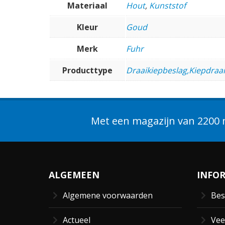
Materiaal
Hout
,
Kunststof
Kleur
Goud
Merk
Fuhr
Producttype
Draaikiepbeslag,Kiepdraai
Met een magazijn van 2200 m
ALGEMEEN
INFO
Algemene voorwaarden
Bes
Actueel
Vee