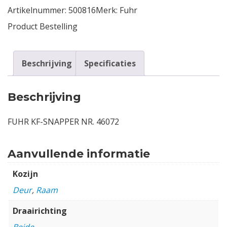
Artikelnummer:
500816
Merk:
Fuhr
Contact
Product Bestelling
Login
Beschrijving
Specificaties
Vacatures
Beschrijving
FUHR KF-SNAPPER NR. 46072
Aanvullende informatie
Kozijn
Deur
,
Raam
Draairichting
Beide