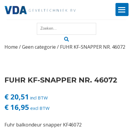
Home
Home
/
Geen categorie
/ FUHR KF-SNAPPER NR. 46072
Reparatie
Onderhoud
FUHR KF-SNAPPER NR. 46072
Merken
€ 20,51
Producten
incl BTW
€ 16,95
excl BTW
Offerte
Fuhr balkondeur snapper KF46072
Actueel