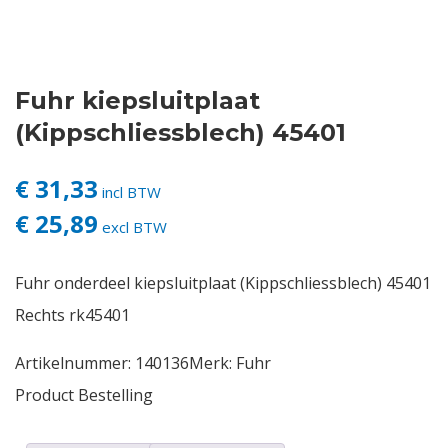
Contact
Fuhr kiepsluitplaat
Login
(Kippschliessblech) 45401
Vacatures
€ 31,33
incl BTW
€ 25,89
excl BTW
Fuhr onderdeel kiepsluitplaat (Kippschliessblech) 45401
Rechts rk45401
Artikelnummer:
140136
Merk:
Fuhr
Product Bestelling