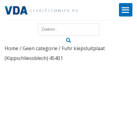
Home
Home
/
Geen categorie
/ Fuhr kiepsluitplaat
Reparatie
(Kippschliessblech) 45401
Onderhoud
Merken
Producten
Offerte
Actueel