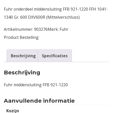
Fuhr onderdeel middensluiting FFB 921-1220 FFH 1041-
Contact
1340 Gr. 600 DXV600R (Mittelverschluss)
Login
Artikelnummer:
903276
Merk:
Fuhr
Product Bestelling
Vacatures
Beschrijving
Specificaties
Beschrijving
Fuhr middensluiting FFB 921-1220
Aanvullende informatie
Kozijn