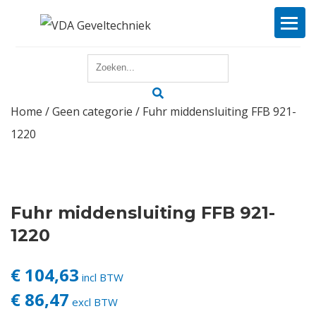
Home
Home
/
Geen categorie
/ Fuhr middensluiting FFB 921-
Reparatie
1220
Onderhoud
Merken
Fuhr middensluiting FFB 921-
Producten
1220
Offerte
€ 104,63
incl BTW
€ 86,47
excl BTW
Actueel