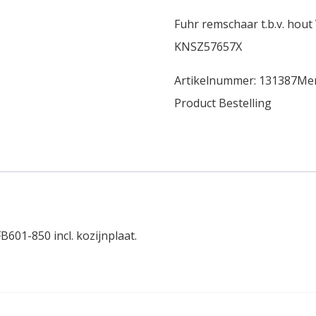
Fuhr remschaar t.b.v. hout
KNSZ57657X
Artikelnummer:
131387
Me
Product Bestelling
601-850 incl. kozijnplaat.