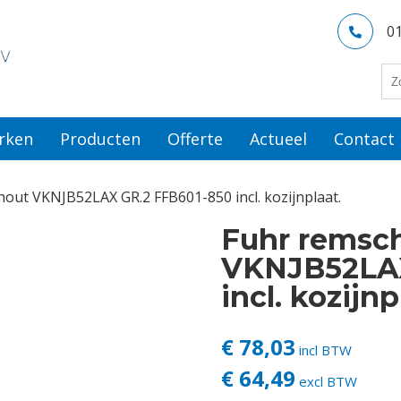
0
rken
Producten
Offerte
Actueel
Contact
 hout VKNJB52LAX GR.2 FFB601-850 incl. kozijnplaat.
Fuhr remscha
VKNJB52LAX
incl. kozijnp
€ 78,03
incl BTW
€ 64,49
excl BTW