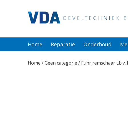
Home
Reparatie
Home
Reparatie
Onderhoud
Me
Onderhoud
Home
/
Geen categorie
/ Fuhr remschaar t.b.v.
Merken
Producten
Offerte
Actueel