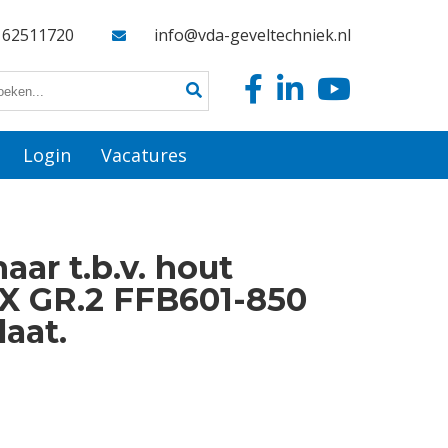
162511720
info@vda-geveltechniek.nl
Login
Vacatures
ar t.b.v. hout
 GR.2 FFB601-850
laat.