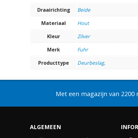
Draairichting
Beide
Materiaal
Hout
Kleur
Zilver
Merk
Fuhr
Producttype
Deurbeslag,
Met een magazijn van 2200 m
ALGEMEEN
INFO