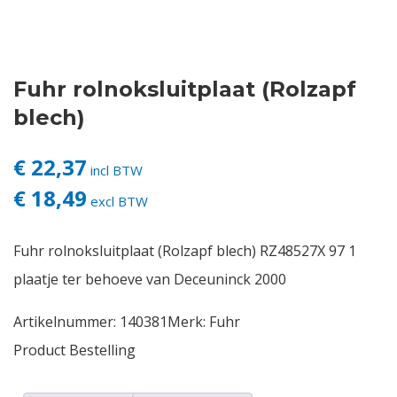
Contact
Fuhr rolnoksluitplaat (Rolzapf
Login
blech)
Vacatures
€ 22,37
incl BTW
€ 18,49
excl BTW
Fuhr rolnoksluitplaat (Rolzapf blech) RZ48527X 97 1
plaatje ter behoeve van Deceuninck 2000
Artikelnummer:
140381
Merk:
Fuhr
Product Bestelling