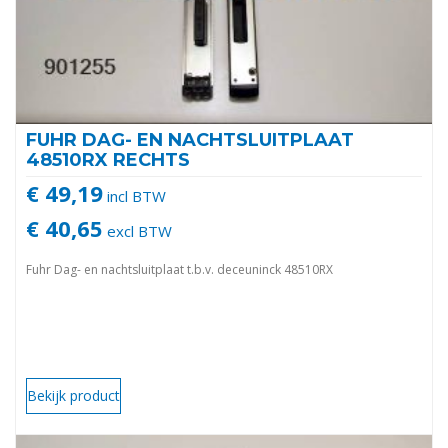
FUHR DAG- EN NACHTSLUITPLAAT
48510RX RECHTS
€ 49,19
incl BTW
€ 40,65
excl BTW
Fuhr Dag- en nachtsluitplaat t.b.v. deceuninck 48510RX
Bekijk product