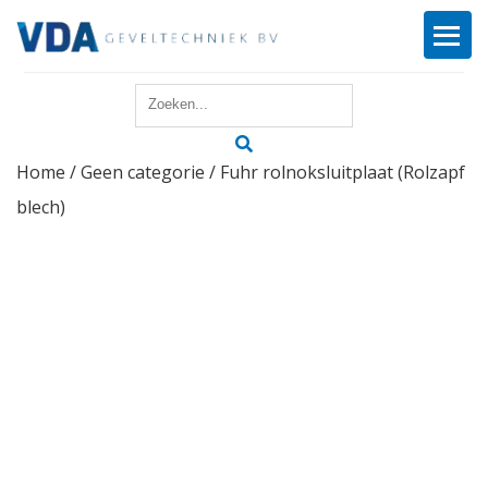
Home
Home
/
Geen categorie
/ Fuhr rolnoksluitplaat (Rolzapf
Reparatie
blech)
Onderhoud
Merken
Producten
Offerte
Actueel