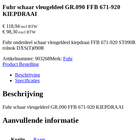
Fuhr schaar vleugeldeel GR.090 FFB 671-920
KIEPDRAAI
€ 118,94
incl BTW
€ 98,30
excl BTW
Fuhr onderdeel schaar vleugeldeel kiepdraai FFB 671-920 ST090R
rolnok DXS(T)090R
Artikelnummer:
903268
Merk:
Fuhr
Product Bestelling
Beschrijving
Specificaties
Beschrijving
Fuhr schaar vleugeldeel GR.090 FFB 671-920 KIEPDRAAI
Aanvullende informatie
Kozijn
Raam