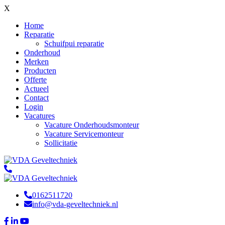
X
Home
Reparatie
Schuifpui reparatie
Onderhoud
Merken
Producten
Offerte
Actueel
Contact
Login
Vacatures
Vacature Onderhoudsmonteur
Vacature Servicemonteur
Sollicitatie
0162511720
info@vda-geveltechniek.nl