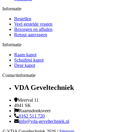
Informatie
Bestellen
Veel gestelde vragen
Bezorgen en afhalen
Retour aanvragen
Informatie
Raam kapot
Schuifpui kapot
Deur kapot
Contactinformatie
VDA Geveltechniek
Meerval 11
4941 SK
Raamsdonksveer
0162 511 720
info@vda-geveltechniek.nl
© VDA Geveltechniek 2026 |
Sitemap