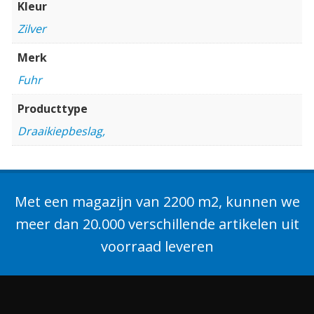
Kleur
Zilver
Merk
Fuhr
Producttype
Draaikiepbeslag,
Met een magazijn van 2200 m2, kunnen we
meer dan 20.000 verschillende artikelen uit
voorraad leveren