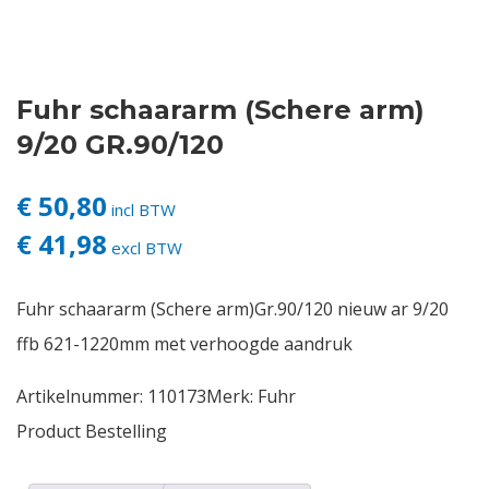
Contact
Fuhr schaararm (Schere arm)
Login
9/20 GR.90/120
Vacatures
€ 50,80
incl BTW
€ 41,98
excl BTW
Fuhr schaararm (Schere arm)Gr.90/120 nieuw ar 9/20
ffb 621-1220mm met verhoogde aandruk
Artikelnummer:
110173
Merk:
Fuhr
Product Bestelling