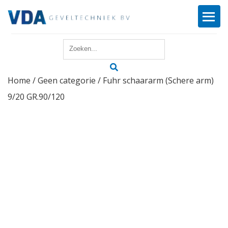
Home
Home
/
Geen categorie
/ Fuhr schaararm (Schere arm)
Reparatie
9/20 GR.90/120
Onderhoud
Merken
Producten
Offerte
Actueel