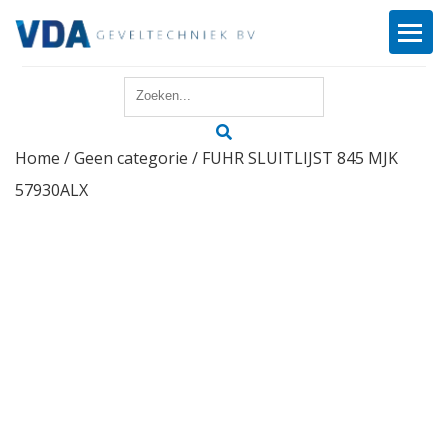
Home
Home
/
Geen categorie
/ FUHR SLUITLIJST 845 MJK
Reparatie
57930ALX
Onderhoud
Merken
Producten
Offerte
Actueel