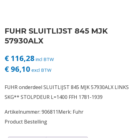
Contact
FUHR SLUITLIJST 845 MJK
Login
57930ALX
Vacatures
€ 116,28
incl BTW
€ 96,10
excl BTW
FUHR onderdeel SLUITLIJST 845 MJK 57930ALX LINKS
SKG** STOLPDEUR L=1400 FFH 1781-1939
Artikelnummer:
906811
Merk:
Fuhr
Product Bestelling