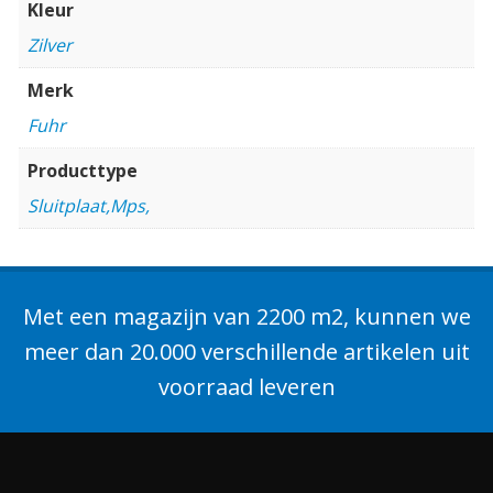
Kleur
Zilver
Merk
Fuhr
Producttype
Sluitplaat,Mps,
Met een magazijn van 2200 m2, kunnen we
meer dan 20.000 verschillende artikelen uit
voorraad leveren