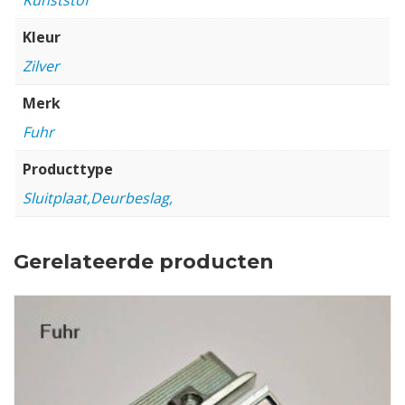
Kleur
Zilver
Merk
Fuhr
Producttype
Sluitplaat,Deurbeslag,
Gerelateerde producten