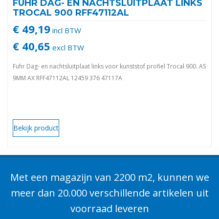
FUHR DAG- EN NACHTSLUITPLAAT LINKS
TROCAL 900 RFF47112AL
€ 49,19
incl BTW
€ 40,65
excl BTW
Fuhr Dag- en nachtsluitplaat links voor kunststof profiel Trocal 900. AS
9MM AX RFF47112AL 12459 376 47117A
Bekijk product
Met een magazijn van 2200 m2, kunnen we
meer dan 20.000 verschillende artikelen uit
voorraad leveren