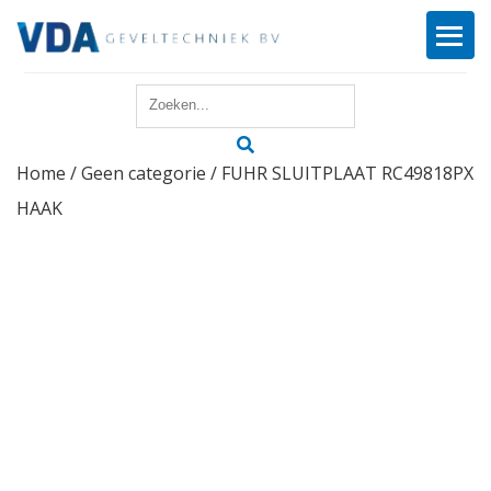
Home
Home
/
Geen categorie
/ FUHR SLUITPLAAT RC49818PX
Reparatie
HAAK
Onderhoud
Merken
Producten
Offerte
Actueel