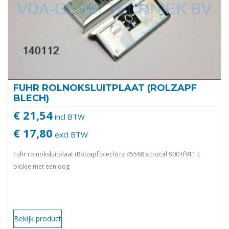
FUHR ROLNOKSLUITPLAAT (ROLZAPF
BLECH)
€ 21,54
incl BTW
€ 17,80
excl BTW
Fuhr rolnoksluitplaat (Rolzapf blech) rz 45568 x trocal 900 tf911 E
blokje met een oog
Bekijk product