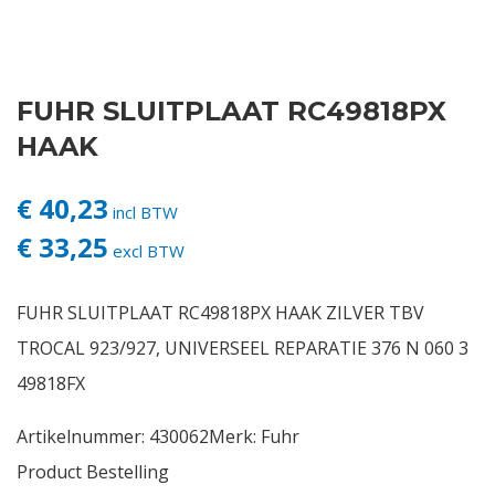
Contact
FUHR SLUITPLAAT RC49818PX
Login
HAAK
Vacatures
€ 40,23
incl BTW
€ 33,25
excl BTW
FUHR SLUITPLAAT RC49818PX HAAK ZILVER TBV
TROCAL 923/927, UNIVERSEEL REPARATIE 376 N 060 3
49818FX
Artikelnummer:
430062
Merk:
Fuhr
Product Bestelling