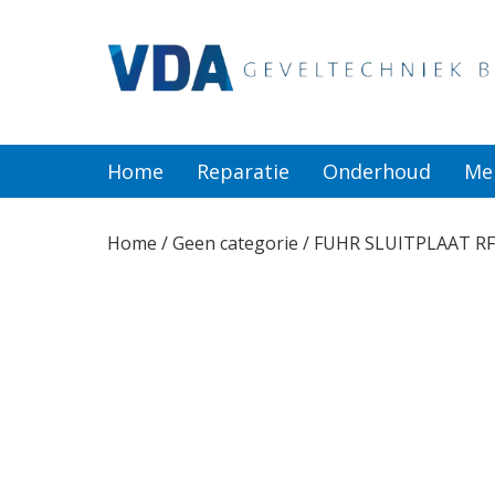
Home
Reparatie
Home
Reparatie
Onderhoud
Me
Onderhoud
Home
/
Geen categorie
/ FUHR SLUITPLAAT RF
Merken
Producten
Offerte
Actueel