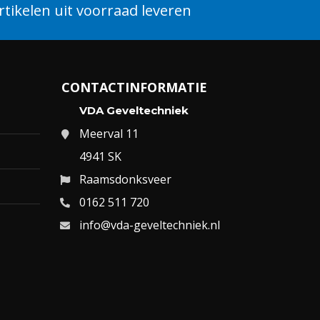
tikelen uit voorraad leveren
CONTACTINFORMATIE
VDA Geveltechniek
Meerval 11
4941 SK
Raamsdonksveer
0162 511 720
info@vda-geveltechniek.nl