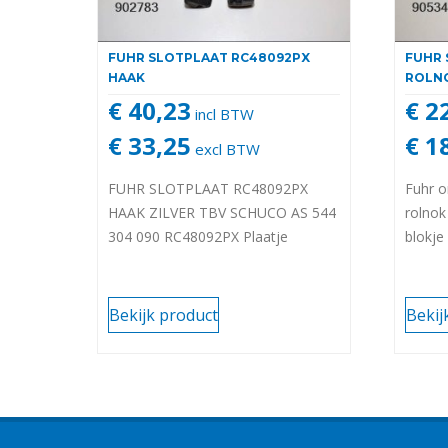
FUHR SLOTPLAAT RC48092PX
FUHR 
HAAK
ROLN
€ 40,23
€ 2
incl BTW
€ 33,25
€ 1
excl BTW
FUHR SLOTPLAAT RC48092PX
Fuhr o
HAAK ZILVER TBV SCHUCO AS 544
rolnok
304 090 RC48092PX Plaatje
blokje
Bekijk product
Bekij