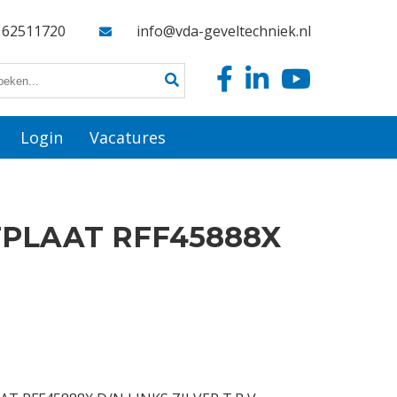
162511720
info@vda-geveltechniek.nl
Login
Vacatures
TPLAAT RFF45888X