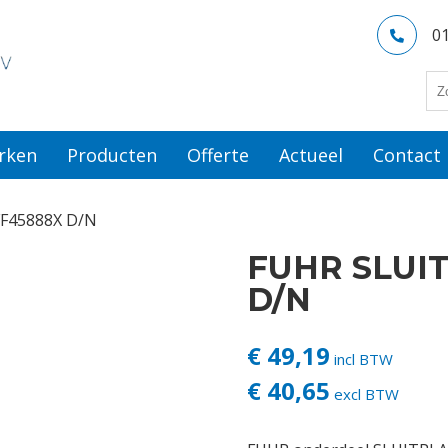
0
rken
Producten
Offerte
Actueel
Contact
F45888X D/N
FUHR SLUI
D/N
€ 49,19
incl BTW
€ 40,65
excl BTW