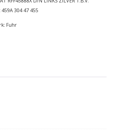
T RFF45888X D/N LINKS ZILVER T.B.V.
 459A 304 47 455
rk:
Fuhr