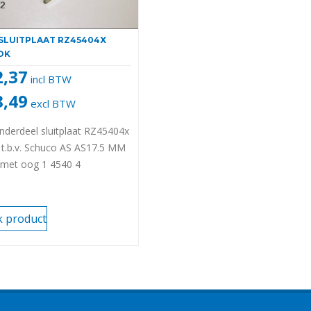
SLUITPLAAT RZ45404X
OK
2,37
incl BTW
8,49
excl BTW
nderdeel sluitplaat RZ45404x
 t.b.v. Schuco AS AS17.5 MM
 met oog 1 4540 4
k product