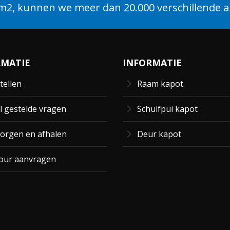
2, kunnen we meer dan 20.000 verschillende ar
RMATIE
INFORMATIE
tellen
Raam kapot
l gestelde vragen
Schuifpui kapot
orgen en afhalen
Deur kapot
our aanvragen