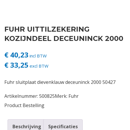
Contact
FUHR UITTILZEKERING
Login
KOZIJNDEEL DECEUNINCK 2000
Vacatures
€ 40,23
incl BTW
€ 33,25
excl BTW
Fuhr sluitplaat dievenklauw deceuninck 2000 50427
Artikelnummer:
500825
Merk:
Fuhr
Product Bestelling
Beschrijving
Specificaties