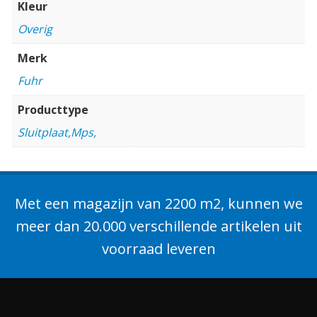
Kleur
Overig
Merk
Fuhr
Producttype
Sluitplaat,Mps,
Met een magazijn van 2200 m2, kunnen we
meer dan 20.000 verschillende artikelen uit
voorraad leveren