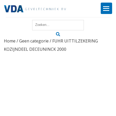
Home
Home
/
Geen categorie
/ FUHR UITTILZEKERING
Reparatie
KOZIJNDEEL DECEUNINCK 2000
Onderhoud
Merken
Producten
Offerte
Actueel