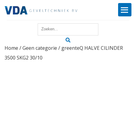
Home
Home
/
Geen categorie
/ greenteQ HALVE CILINDER
Reparatie
3500 SKG2 30/10
Onderhoud
Merken
Producten
Offerte
Actueel