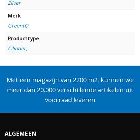
Zilver
Merk
GreentQ
Producttype
Cilinder,
Met een magazijn van 2200 m2, kunnen we
meer dan 20.000 verschillende artikelen uit
voorraad leveren
ALGEMEEN