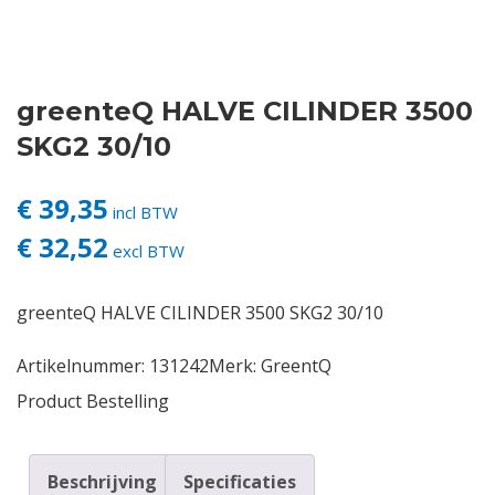
Contact
greenteQ HALVE CILINDER 3500
Login
SKG2 30/10
Vacatures
€ 39,35
incl BTW
€ 32,52
excl BTW
greenteQ HALVE CILINDER 3500 SKG2 30/10
Artikelnummer:
131242
Merk:
GreentQ
Product Bestelling
Beschrijving
Specificaties