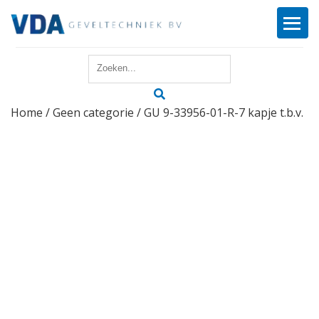
Home
Home
/
Geen categorie
/ GU 9-33956-01-R-7 kapje t.b.v.
Reparatie
Onderhoud
Merken
Producten
Offerte
Actueel