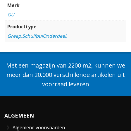
Merk
GU
Producttype
Greep,SchuifpuiOnderdeel,
Met een magazijn van 2200 m2, kunnen we
meer dan 20.000 verschillende artikelen uit
voorraad leveren
ALGEMEEN
Algemene voorwaarden