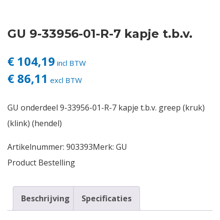
Contact
GU 9-33956-01-R-7 kapje t.b.v.
Login
€ 104,19
incl BTW
€ 86,11
Vacatures
excl BTW
GU onderdeel 9-33956-01-R-7 kapje t.b.v. greep (kruk)
(klink) (hendel)
Artikelnummer:
903393
Merk:
GU
Product Bestelling
Beschrijving
Specificaties