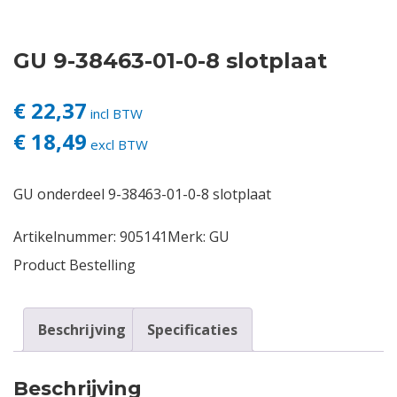
Contact
GU 9-38463-01-0-8 slotplaat
Login
€ 22,37
incl BTW
€ 18,49
Vacatures
excl BTW
GU onderdeel 9-38463-01-0-8 slotplaat
Artikelnummer:
905141
Merk:
GU
Product Bestelling
Beschrijving
Specificaties
Beschrijving