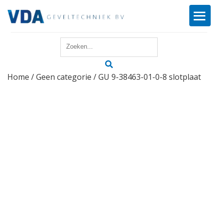
Home
Home
/
Geen categorie
/ GU 9-38463-01-0-8 slotplaat
Reparatie
Onderhoud
Merken
Producten
Offerte
Actueel