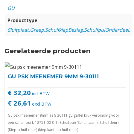
GU
Producttype
Sluitplaat,Greep,SchuifkiepBeslag,SchuifpuiOnderdeel,
Gerelateerde producten
GU PSK MEENEMER 9MM 9-30111
€ 32,20
incl BTW
€ 26,61
excl BTW
Gu psk meenemer 9mm as 9 30111 gu gaffel kruk verbinding voor
een schuif pui k-12751-00-0-1 (Schuifpui) (Schuifraam) (Schuifdeur)
(Kiep schuif deur) (kiep kantel schuif deur)