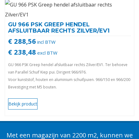
GU 966 PSK GREEP HENDEL
AFSLUITBAAR RECHTS ZILVER/EV1
€ 288,56
incl BTW
€ 238,48
excl BTW
GU 966 PSK Greep hendel afsluitbaar rechts Zilver/EV1. Ter behoeve
van Parallel Schuif Kiep pui. Dirigent 966/976.
Voor kunststof, houten en aluminium schuifpuien. 966/150 en 966/200
Bevestiging met M5 bouten.
Rozet GU-34225 K-13971-02-R-1
Bekijk product
Met een magazijn van 2200 m2, kunnen we