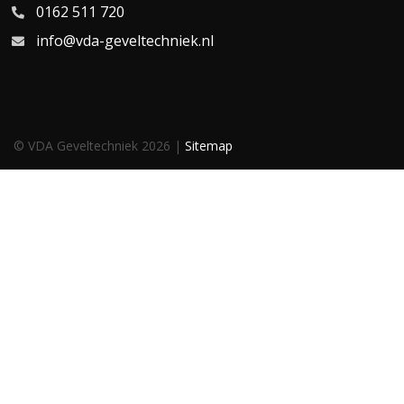
0162 511 720
info@vda-geveltechniek.nl
© VDA Geveltechniek 2026 |
Sitemap