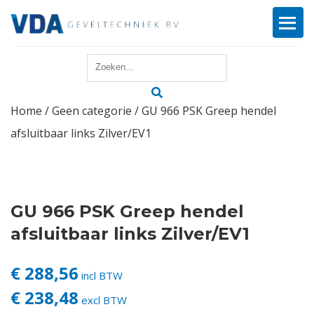
Home
Home
/
Geen categorie
/ GU 966 PSK Greep hendel
Reparatie
afsluitbaar links Zilver/EV1
Onderhoud
Merken
GU 966 PSK Greep hendel
Producten
afsluitbaar links Zilver/EV1
Offerte
€ 288,56
incl BTW
€ 238,48
excl BTW
Actueel