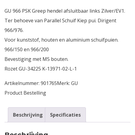
GU 966 PSK Greep hendel afsluitbaar links Zilver/EV1.
Contact
Ter behoeve van Parallel Schuif Kiep pui. Dirigent
Login
966/976.
Voor kunststof, houten en aluminium schuifpuien.
Vacatures
966/150 en 966/200
Bevestiging met M5 bouten.
Rozet GU-34225 K-13971-02-L-1
Artikelnummer:
901765
Merk:
GU
Product Bestelling
Beschrijving
Specificaties
Beschrijving