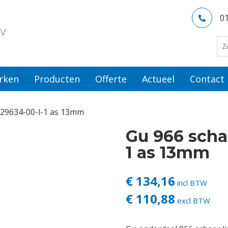
0
rken
Producten
Offerte
Actueel
Contact
6-29634-00-l-1 as 13mm
Gu 966 schaa
1 as 13mm
€ 134,16
incl BTW
€ 110,88
excl BTW