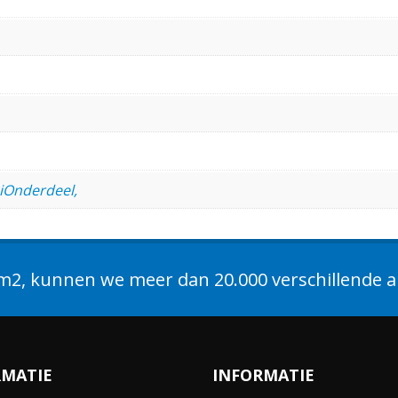
uiOnderdeel,
2, kunnen we meer dan 20.000 verschillende ar
RMATIE
INFORMATIE