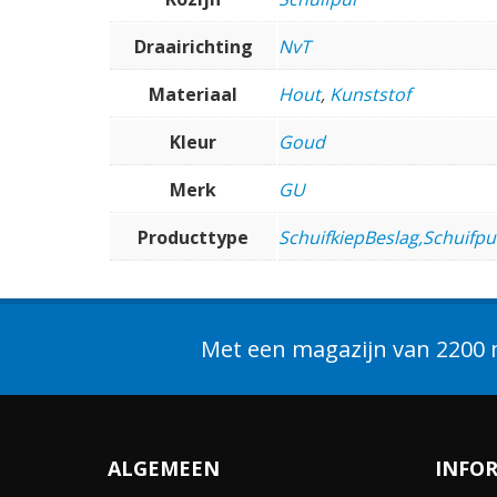
Draairichting
NvT
Materiaal
Hout
,
Kunststof
Kleur
Goud
Merk
GU
Producttype
SchuifkiepBeslag,Schuifp
Met een magazijn van 2200 m
ALGEMEEN
INFO