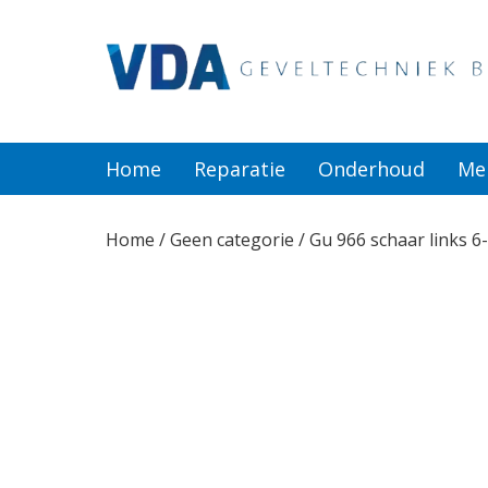
Home
Reparatie
Home
Reparatie
Onderhoud
Me
Onderhoud
Home
/
Geen categorie
/ Gu 966 schaar links 
Merken
Producten
Offerte
Actueel