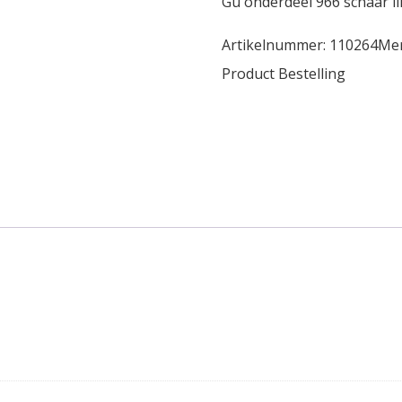
Gu onderdeel 966 schaar l
Artikelnummer:
110264
Me
Product Bestelling