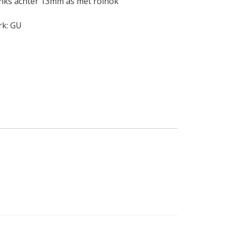
inks achter 13mm as met rolnok
rk:
GU