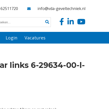
162511720
info@vda-geveltechniek.nl
Login
Vacatures
r links 6-29634-00-l-