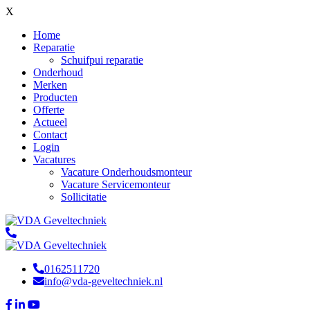
X
Home
Reparatie
Schuifpui reparatie
Onderhoud
Merken
Producten
Offerte
Actueel
Contact
Login
Vacatures
Vacature Onderhoudsmonteur
Vacature Servicemonteur
Sollicitatie
0162511720
info@vda-geveltechniek.nl