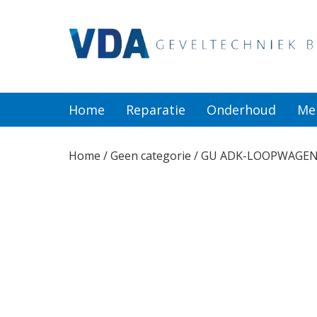
Home
Reparatie
Home
Reparatie
Onderhoud
Me
Onderhoud
Home
/
Geen categorie
/ GU ADK-LOOPWAGEN 
Merken
Producten
Offerte
Actueel