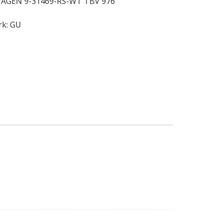
AGEN 9-31469-RS-WT TBV 976
rk:
GU