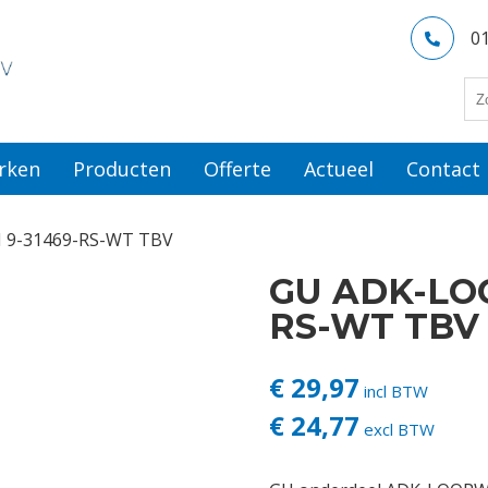
0
rken
Producten
Offerte
Actueel
Contact
9-31469-RS-WT TBV
GU ADK-LO
RS-WT TBV
€ 29,97
incl BTW
€ 24,77
excl BTW