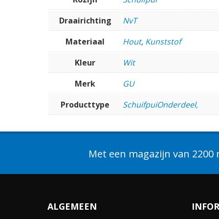
Draairichting
NvT
Materiaal
Hout
,
Kunststof
Kleur
Wit
Merk
GU
Producttype
SchuifpuiOnderdeel,
Met een magazijn van 2200 m
ALGEMEEN
INFO