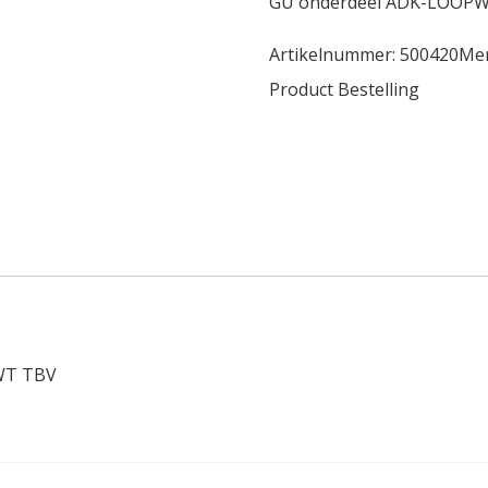
GU onderdeel ADK-LOOPW
Artikelnummer:
500420
Me
Product Bestelling
WT TBV