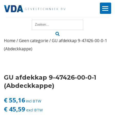
Home
Home
/
Geen categorie
/ GU afdekkap 9-47426-00-0-1
Reparatie
(Abdeckkappe)
Onderhoud
Merken
GU afdekkap 9-47426-00-0-1
Producten
(Abdeckkappe)
Offerte
€ 55,16
incl BTW
€ 45,59
excl BTW
Actueel