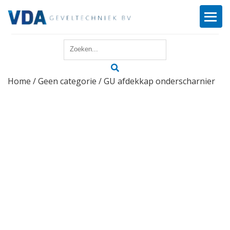
Home
Home
/
Geen categorie
/ GU afdekkap onderscharnier
Reparatie
Onderhoud
Merken
Producten
Offerte
Actueel