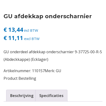
Contact
GU afdekkap onderscharnier
Login
€ 13,44
incl BTW
€ 11,11
Vacatures
excl BTW
GU onderdeel afdekkap onderscharnier 9-37725-00-R-5
(Abdeckkappe) (Ecklager)
Artikelnummer:
110157
Merk:
GU
Product Bestelling
Beschrijving
Specificaties