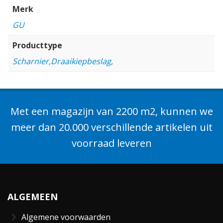
Merk
GU
Producttype
Scharnier,Draaikiepbeslag,
Met een magazijn van 2200 m2, kunnen we
meer dan 20.000 verschillende artikelen uit
voorraad leveren
ALGEMEEN
Algemene voorwaarden