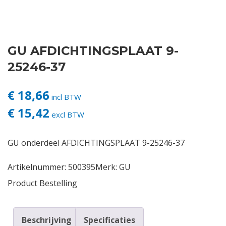
Contact
GU AFDICHTINGSPLAAT 9-
Login
25246-37
Vacatures
€ 18,66
incl BTW
€ 15,42
excl BTW
GU onderdeel AFDICHTINGSPLAAT 9-25246-37
Artikelnummer:
500395
Merk:
GU
Product Bestelling
Beschrijving
Specificaties