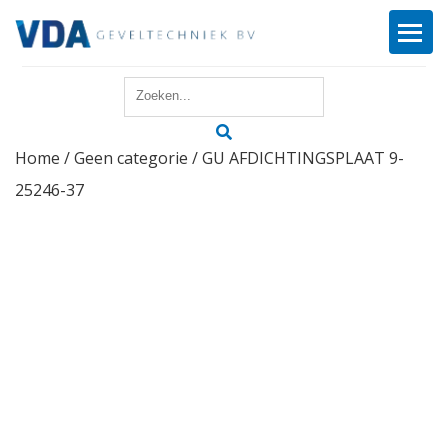
Home
Home
/
Geen categorie
/ GU AFDICHTINGSPLAAT 9-
Reparatie
25246-37
Onderhoud
Merken
Producten
Offerte
Actueel