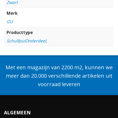
Zwart
Merk
GU
Producttype
SchuifpuiOnderdeel,
Met een magazijn van 2200 m2, kunnen we
meer dan 20.000 verschillende artikelen uit
voorraad leveren
ALGEMEEN