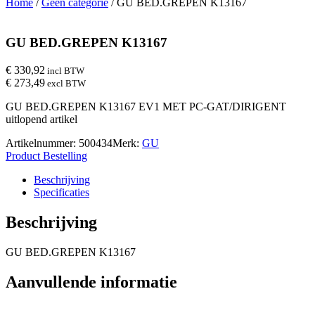
Home
/
Geen categorie
/ GU BED.GREPEN K13167
GU BED.GREPEN K13167
€ 330,92
incl BTW
€ 273,49
excl BTW
GU BED.GREPEN K13167 EV1 MET PC-GAT/DIRIGENT
uitlopend artikel
Artikelnummer:
500434
Merk:
GU
Product Bestelling
Beschrijving
Specificaties
Beschrijving
GU BED.GREPEN K13167
Aanvullende informatie