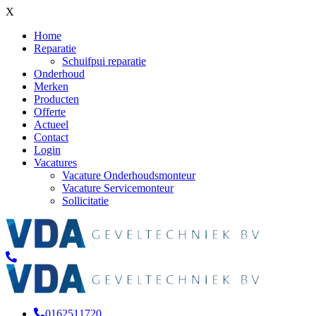
X
Home
Reparatie
Schuifpui reparatie
Onderhoud
Merken
Producten
Offerte
Actueel
Contact
Login
Vacatures
Vacature Onderhoudsmonteur
Vacature Servicemonteur
Sollicitatie
0162511720