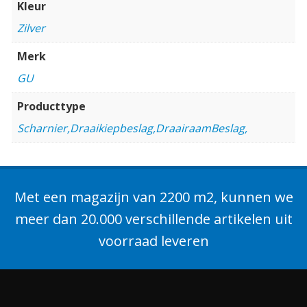
Kleur
Zilver
Merk
GU
Producttype
Scharnier,Draaikiepbeslag,DraairaamBeslag,
Met een magazijn van 2200 m2, kunnen we
meer dan 20.000 verschillende artikelen uit
voorraad leveren