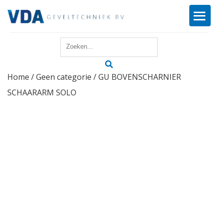
Home
Home
/
Geen categorie
/ GU BOVENSCHARNIER
Reparatie
SCHAARARM SOLO
Onderhoud
Merken
Producten
Offerte
Actueel