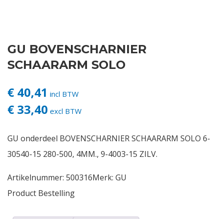
Contact
GU BOVENSCHARNIER
Login
SCHAARARM SOLO
Vacatures
€ 40,41
incl BTW
€ 33,40
excl BTW
GU onderdeel BOVENSCHARNIER SCHAARARM SOLO 6-
30540-15 280-500, 4MM., 9-4003-15 ZILV.
Artikelnummer:
500316
Merk:
GU
Product Bestelling