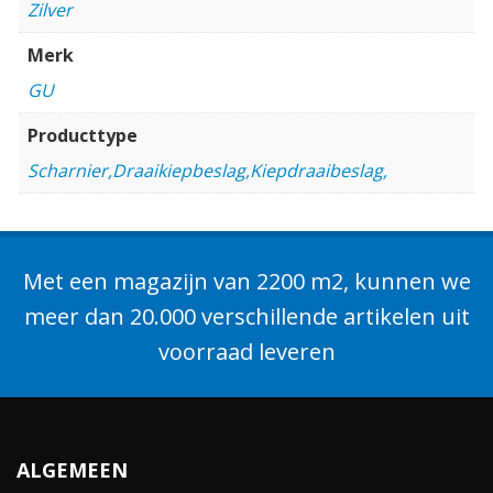
Zilver
Merk
GU
Producttype
Scharnier,Draaikiepbeslag,Kiepdraaibeslag,
Met een magazijn van 2200 m2, kunnen we
meer dan 20.000 verschillende artikelen uit
voorraad leveren
ALGEMEEN