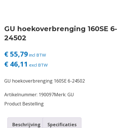
Contact
GU hoekoverbrenging 160SE 6-
Login
24502
Vacatures
€ 55,79
incl BTW
€ 46,11
excl BTW
GU hoekoverbrenging 160SE 6-24502
Artikelnummer:
190097
Merk:
GU
Product Bestelling
Beschrijving
Specificaties