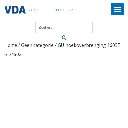
Home
Home
/
Geen categorie
/ GU hoekoverbrenging 160SE
Reparatie
6-24502
Onderhoud
Merken
Producten
Offerte
Actueel