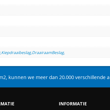
g,Kiepdraaibeslag,DraairaamBeslag,
2, kunnen we meer dan 20.000 verschillende ar
RMATIE
INFORMATIE