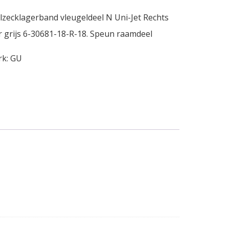
lzecklagerband vleugeldeel N Uni-Jet Rechts
r grijs 6-30681-18-R-18. Speun raamdeel
rk:
GU