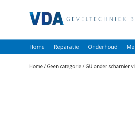
Home
Reparatie
Home
Reparatie
Onderhoud
Me
Onderhoud
Home
/
Geen categorie
/ GU onder scharnier v
Merken
Producten
Offerte
Actueel