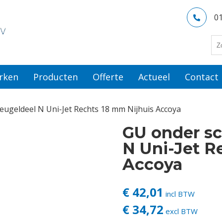
0
rken
Producten
Offerte
Actueel
Contact
leugeldeel N Uni-Jet Rechts 18 mm Nijhuis Accoya
GU onder sc
N Uni-Jet R
Accoya
€ 42,01
incl BTW
€ 34,72
excl BTW