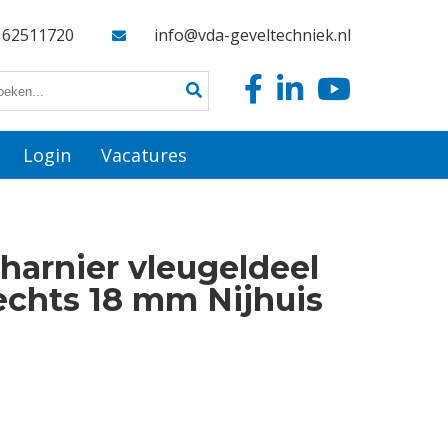
162511720
info@vda-geveltechniek.nl
Login
Vacatures
harnier vleugeldeel
echts 18 mm Nijhuis