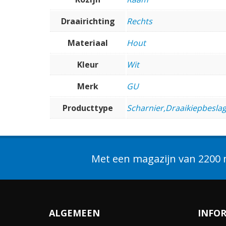
Draairichting
Rechts
Materiaal
Hout
Kleur
Wit
Merk
GU
Producttype
Scharnier,Draaikiepbesla
Met een magazijn van 2200 m
ALGEMEEN
INFO