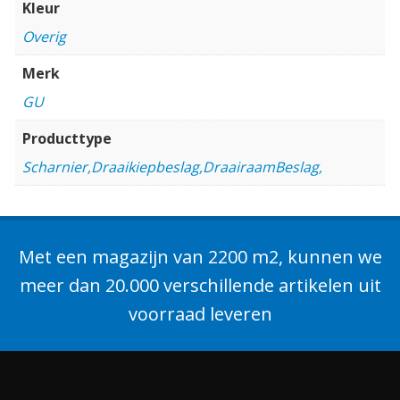
Kleur
Overig
Merk
GU
Producttype
Scharnier,Draaikiepbeslag,DraairaamBeslag,
Met een magazijn van 2200 m2, kunnen we
meer dan 20.000 verschillende artikelen uit
voorraad leveren