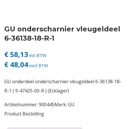
Contact
GU onderscharnier vleugeldeel
Login
6-36138-18-R-1
Vacatures
€ 58,13
incl BTW
€ 48,04
excl BTW
GU onderdeel onderscharnier vleugeldeel 6-36138-18-
R-1 ( 9-47425-00-R ) (Ecklager)
Artikelnummer:
900445
Merk:
GU
Product Bestelling