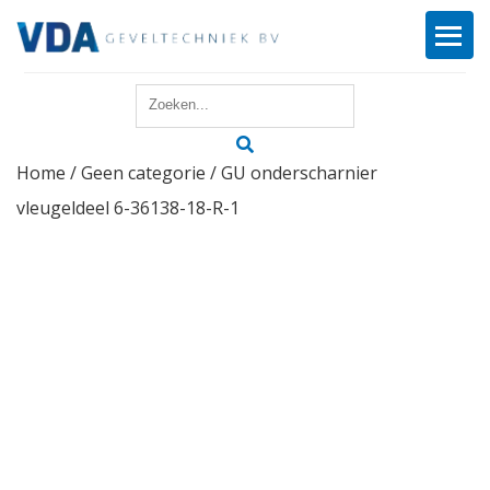
Home
Home
/
Geen categorie
/ GU onderscharnier
Reparatie
vleugeldeel 6-36138-18-R-1
Onderhoud
Merken
Producten
Offerte
Actueel