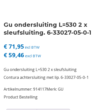
Contact
Gu ondersluiting L=530 2 x
Login
sleufsluiting. 6-33027-05-0-1
Vacatures
€ 71,95
incl BTW
€ 59,46
excl BTW
Gu ondersluiting L=530 2 x sleufsluiting
Contura achtersluiting met lip. 6-33027-05-0-1
Artikelnummer:
914117
Merk:
GU
Product Bestelling