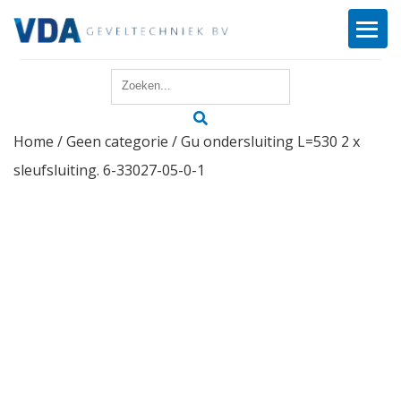
Home
Home
/
Geen categorie
/ Gu ondersluiting L=530 2 x
Reparatie
sleufsluiting. 6-33027-05-0-1
Onderhoud
Merken
Producten
Offerte
Actueel