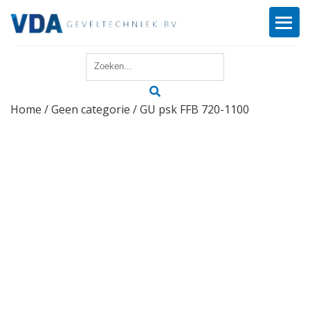
Home
Home
/
Geen categorie
/ GU psk FFB 720-1100
Reparatie
Onderhoud
Merken
Producten
Offerte
Actueel