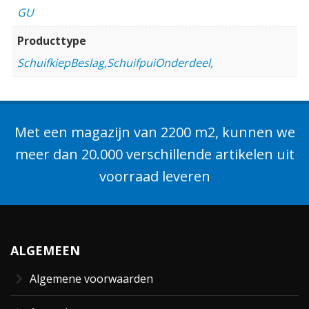
GU
Producttype
SchuifkiepBeslag,SchuifpuiOnderdeel,
Met een magazijn van 2200 m2, kunnen we
meer dan 20.000 verschillende artikelen uit
voorraad leveren
ALGEMEEN
Algemene voorwaarden