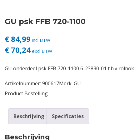
Contact
GU psk FFB 720-1100
Login
€ 84,99
incl BTW
€ 70,24
Vacatures
excl BTW
GU onderdeel psk FFB 720-1100 6-23830-01 t.b.v rolnok
Artikelnummer:
900617
Merk:
GU
Product Bestelling
Beschrijving
Specificaties
Beschrijving