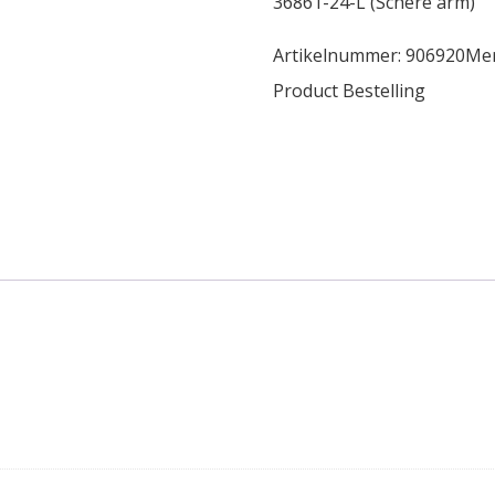
36861-24-L (Schere arm)
Artikelnummer:
906920
Me
Product Bestelling