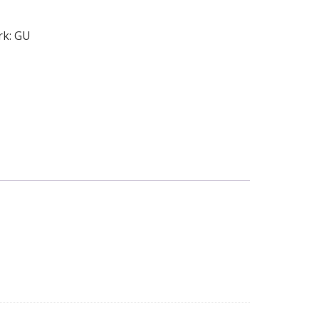
rk:
GU