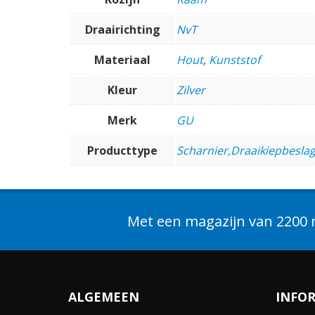
Draairichting
NvT
Materiaal
Hout
,
Kunststof
Kleur
Zilver
Merk
GU
Producttype
Scharnier,Draaikiepbeslag
Met een magazijn van 2200 m
ALGEMEEN
INFO