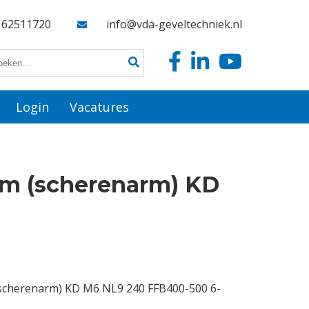
162511720
info@vda-geveltechniek.nl
Login
Vacatures
rm (scherenarm) KD
scherenarm) KD M6 NL9 240 FFB400-500 6-