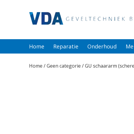
Home
Reparatie
Home
Reparatie
Onderhoud
Me
Onderhoud
Home
/
Geen categorie
/ GU schaararm (scher
Merken
Producten
Offerte
Actueel