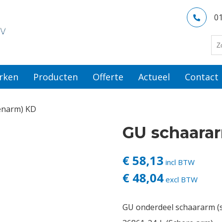
0
rken
Producten
Offerte
Actueel
Contact
enarm) KD
GU schaara
€ 58,13
incl BTW
€ 48,04
excl BTW
GU onderdeel schaararm (