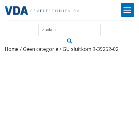
Home
Home
/
Geen categorie
/ GU sluitkom 9-39252-02
Reparatie
Onderhoud
Merken
Producten
Offerte
Actueel