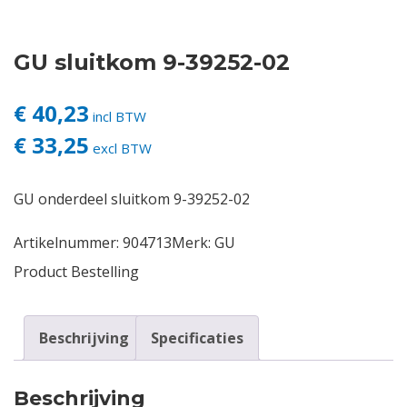
Contact
GU sluitkom 9-39252-02
Login
€ 40,23
incl BTW
€ 33,25
Vacatures
excl BTW
GU onderdeel sluitkom 9-39252-02
Artikelnummer:
904713
Merk:
GU
Product Bestelling
Beschrijving
Specificaties
Beschrijving